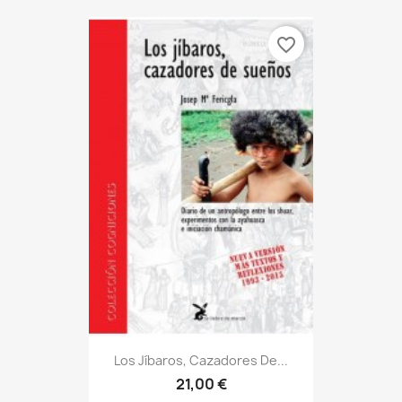
favorite_border
Los Jíbaros, Cazadores De...
21,00 €