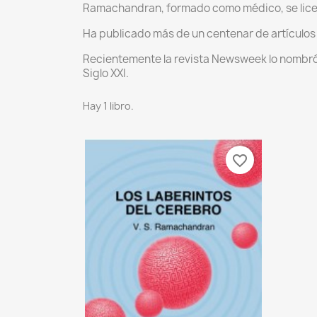
Ramachandran, formado como médico, se licenc
Ha publicado más de un centenar de artículos e
Recientemente la revista Newsweek lo nombró 
Siglo XXI.
Hay 1 libro.
favorite_border