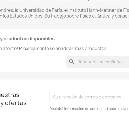
ondres, la Universidad de París, el Instituto Hahn-Meitner de Fí
en los Estados Unidos. Su trabajo sobre física cuántica y cons
y productos disponibles
te atento! Próximamente se añadirán más productos.
search
uestras
 y ofertas
Recibirá información de actualidad sobre noved