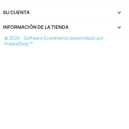
SU CUENTA

INFORMACIÓN DE LA TIENDA
keyboard_arrow_down
© 2026 - Software Ecommerce desarrollado por
PrestaShop™