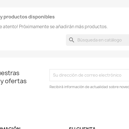
y productos disponibles
te atento! Próximamente se añadirán más productos.
search
uestras
 y ofertas
Recibirá información de actualidad sobre noved
RMACIÓN
SU CUENTA