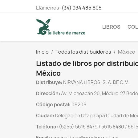
Llámenos:
(34) 934 485 605
LIBROS
COL
Inicio
Todos los distibuidores
México
Listado de libros por distribu
México
Distribuye:
NIRVANA LIBROS, S. A. DE C. V.
Dirección:
Av. Michoacán 20, Módulo 27 Bode
Código postal:
09209
Ciudad:
Delegación Iztapalapa Ciudad de Mé
Teléfono:
(5255) 5615 8479 / 5615 8480 / 561
Email:
nirvanalibros@prodigy.net.mx