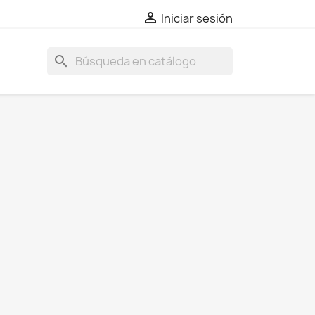

Iniciar sesión
search